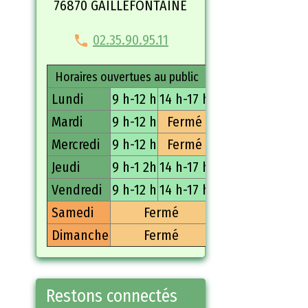
76870 GAILLEFONTAINE
02.35.90.95.11
Horaires ouvertues au public
Lundi
9 h-12 h
14 h-17 h
Mardi
9 h-12 h
Fermé
Mercredi
9 h-12 h
Fermé
Jeudi
9 h-1 2h
14 h-17 h
Vendredi
9 h-12 h
14 h-17 h
Samedi
Fermé
Dimanche
Fermé
Restons connectés