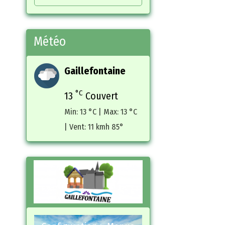
Météo
Gaillefontaine
°C
13
Couvert
Min: 13 °C | Max: 13 °C
| Vent: 11 kmh 85°
Carrousel de
démonstration
Pour ajouter vos propres
images dans le carrousel,
rendez vous dans