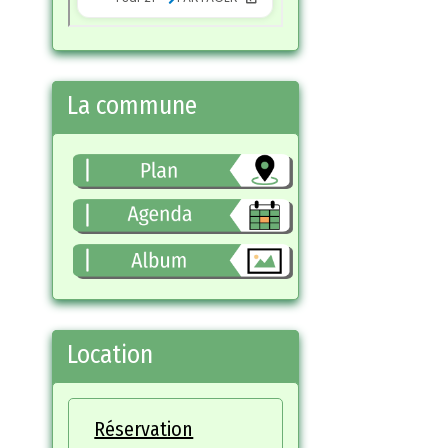
La commune
Location
Réservation