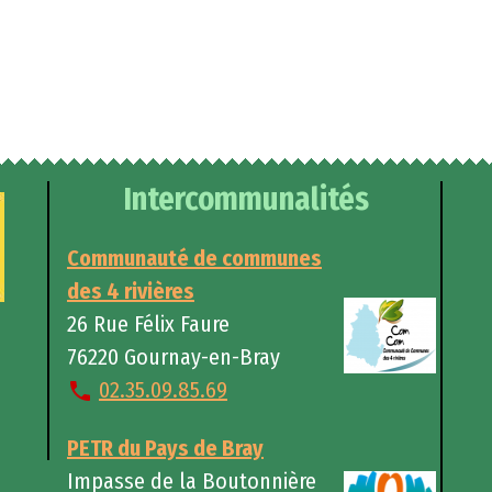
Intercommunalités
Communauté de communes
des 4 rivières
26 Rue Félix Faure
76220 Gournay-en-Bray
02.35.09.85.69
PETR du Pays de Bray
Impasse de la Boutonnière