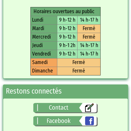
Horaires ouvertues au public
Lundi
9 h-12 h
14 h-17 h
Mardi
9 h-12 h
Fermé
Mercredi
9 h-12 h
Fermé
Jeudi
9 h-1 2h
14 h-17 h
Vendredi
9 h-12 h
14 h-17 h
Samedi
Fermé
Dimanche
Fermé
Restons connectés