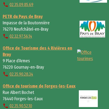
02.35.09.85.69
PETR du Pays de Bray
Impasse de la Boutonnière
76270 Neufchâtel-en-Bray
02.32.97.56.14
Office de Tourisme des 4 Rivières en
Bray
9 Place d’Armes
76220 Gournay-en-Bray
02.35.90.28.34
Office du tourisme de Forges-les-Eaux
Rue Albert Bochet
76440 Forges-les-Eaux
02.35.90.52.10