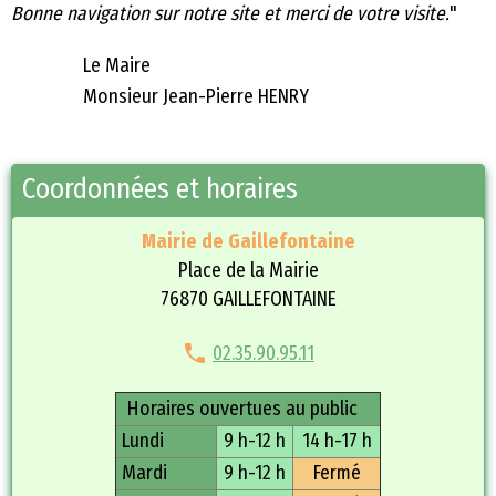
Bonne navigation sur notre site et merci de votre visite.
"
Le Maire
Monsieur Jean-Pierre HENRY
Coordonnées et horaires
Mairie de Gaillefontaine
Place de la Mairie
76870 GAILLEFONTAINE
02.35.90.95.11
Horaires ouvertues au public
Lundi
9 h-12 h
14 h-17 h
Mardi
9 h-12 h
Fermé