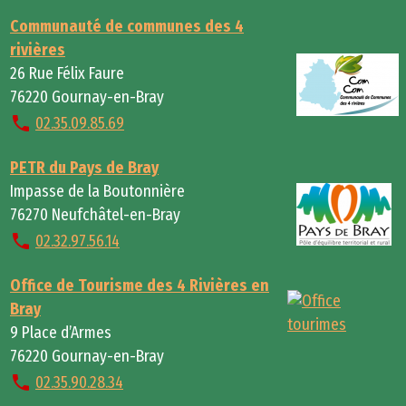
Communauté de communes des 4
rivières
26 Rue Félix Faure
76220 Gournay-en-Bray
02.35.09.85.69
PETR du Pays de Bray
Impasse de la Boutonnière
76270 Neufchâtel-en-Bray
02.32.97.56.14
Office de Tourisme des 4 Rivières en
Bray
9 Place d’Armes
76220 Gournay-en-Bray
02.35.90.28.34