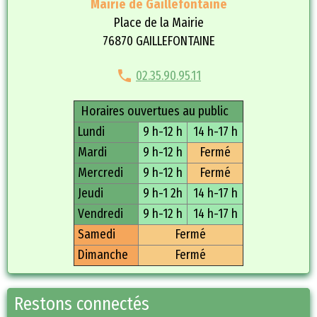
Mairie de Gaillefontaine
Place de la Mairie
76870 GAILLEFONTAINE
02.35.90.95.11
Horaires ouvertues au public
Lundi
9 h-12 h
14 h-17 h
Mardi
9 h-12 h
Fermé
Mercredi
9 h-12 h
Fermé
Jeudi
9 h-1 2h
14 h-17 h
Vendredi
9 h-12 h
14 h-17 h
Samedi
Fermé
Dimanche
Fermé
Restons connectés