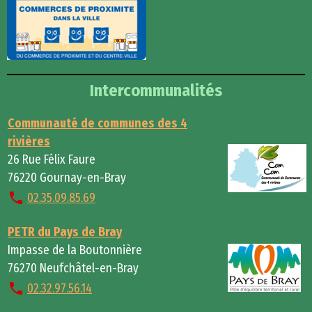
Intercommunalités
Communauté de communes des 4
rivières
26 Rue Félix Faure
76220 Gournay-en-Bray
02.35.09.85.69
PETR du Pays de Bray
Impasse de la Boutonnière
76270 Neufchâtel-en-Bray
02.32.97.56.14