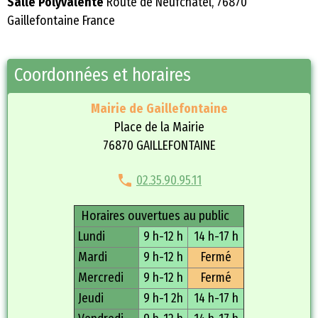
Salle Polyvalente
Route de Neufchâtel, 76870
Gaillefontaine France
Coordonnées et horaires
Mairie de Gaillefontaine
Place de la Mairie
76870 GAILLEFONTAINE
02.35.90.95.11
Horaires ouvertues au public
Lundi
9 h-12 h
14 h-17 h
Mardi
9 h-12 h
Fermé
Mercredi
9 h-12 h
Fermé
Jeudi
9 h-1 2h
14 h-17 h