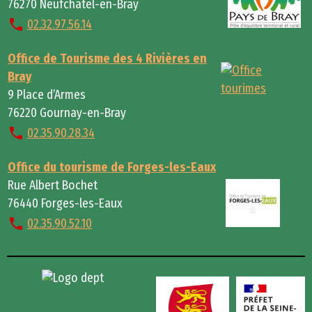
76270 Neufchâtel-en-Bray
02.32.97.56.14
Office de Tourisme des 4 Rivières en
Bray
9 Place d’Armes
76220 Gournay-en-Bray
02.35.90.28.34
Office du tourisme de Forges-les-Eaux
Rue Albert Bochet
76440 Forges-les-Eaux
02.35.90.52.10