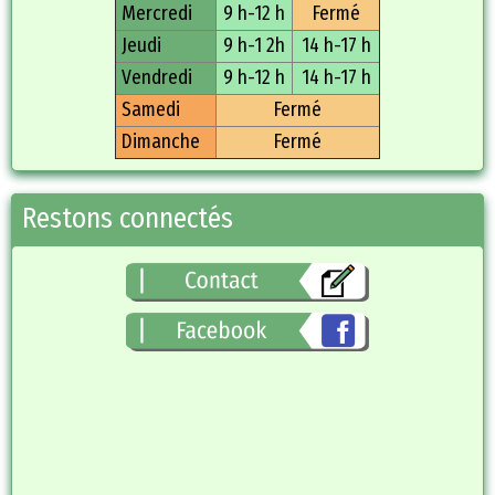
Mercredi
9 h-12 h
Fermé
Jeudi
9 h-1 2h
14 h-17 h
Vendredi
9 h-12 h
14 h-17 h
Samedi
Fermé
Dimanche
Fermé
Restons connectés