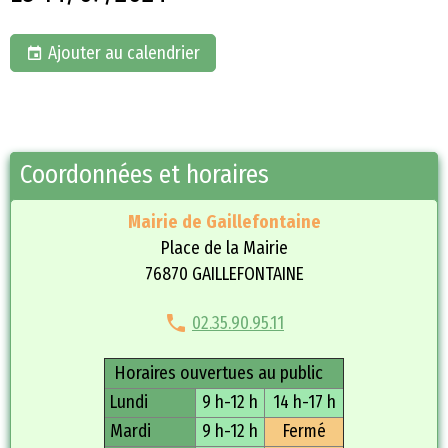
Ajouter au calendrier
Coordonnées et horaires
Mairie de Gaillefontaine
Place de la Mairie
76870 GAILLEFONTAINE
02.35.90.95.11
Horaires ouvertues au public
Lundi
9 h-12 h
14 h-17 h
Mardi
9 h-12 h
Fermé