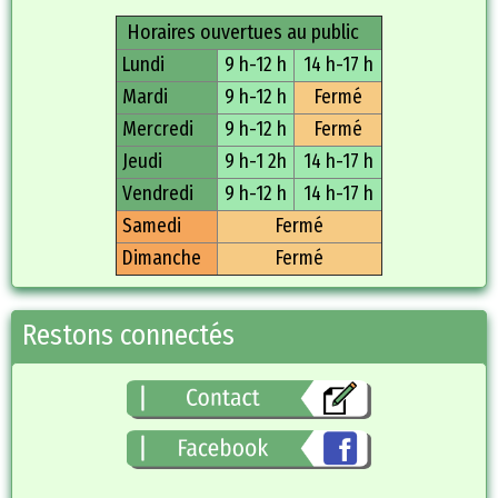
Horaires ouvertues au public
Lundi
9 h-12 h
14 h-17 h
Mardi
9 h-12 h
Fermé
Mercredi
9 h-12 h
Fermé
Jeudi
9 h-1 2h
14 h-17 h
Vendredi
9 h-12 h
14 h-17 h
Samedi
Fermé
Dimanche
Fermé
Restons connectés