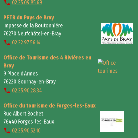
02.35.09.85.69
PETR du Pays de Bray
Impasse de la Boutonnière
76270 Neufchâtel-en-Bray
02.32.97.56.14
Office de Tourisme des 4 Rivières en
Bray
9 Place d’Armes
76220 Gournay-en-Bray
02.35.90.28.34
Office du tourisme de Forges-les-Eaux
Rue Albert Bochet
76440 Forges-les-Eaux
02.35.90.52.10