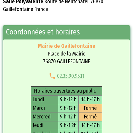
Salle Polyvalente
Route de Neufchâtel, 76870
Gaillefontaine France
Coordonnées et horaires
Mairie de Gaillefontaine
Place de la Mairie
76870 GAILLEFONTAINE
02.35.90.95.11
Horaires ouvertues au public
Lundi
9 h-12 h
14 h-17 h
Mardi
9 h-12 h
Fermé
Mercredi
9 h-12 h
Fermé
Jeudi
9 h-1 2h
14 h-17 h