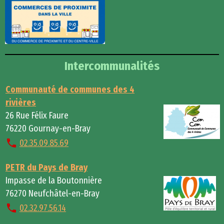
Intercommunalités
Communauté de communes des 4
rivières
26 Rue Félix Faure
76220 Gournay-en-Bray
02.35.09.85.69
PETR du Pays de Bray
Impasse de la Boutonnière
76270 Neufchâtel-en-Bray
02.32.97.56.14