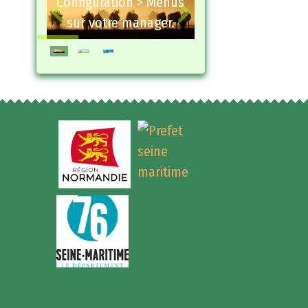
on > Menus
Configuration > Menus
 manager.
sur votre manager.