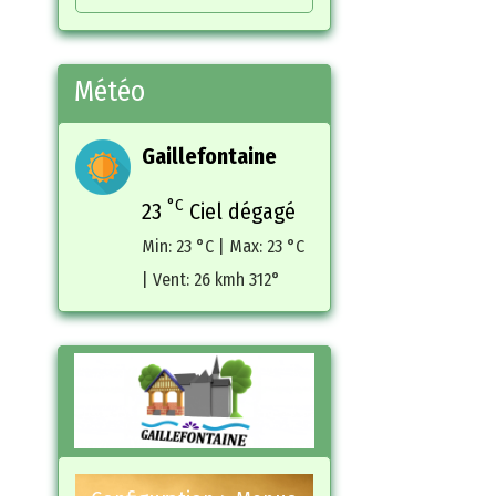
Météo
Gaillefontaine
°C
23
Ciel dégagé
Min: 23 °C | Max: 23 °C
| Vent: 26 kmh 312°
sel de
Carrousel de
tration
démonstration
 vos propres
Pour ajouter vos propres
e carrousel,
images dans le carrousel,
ous dans
rendez vous dans