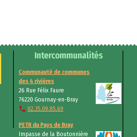
Configurati
sur votre
Intercommunalités
Communauté de communes
des 4 rivières
26 Rue Félix Faure
76220 Gournay-en-Bray
02.35.09.85.69
PETR du Pays de Bray
Impasse de la Boutonnière