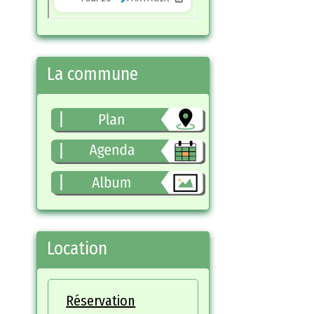
La commune
Location
Réservation