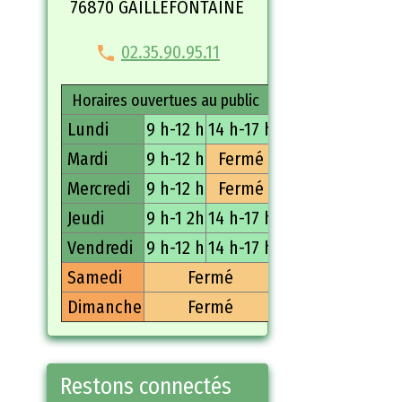
76870 GAILLEFONTAINE
02.35.90.95.11
Horaires ouvertues au public
Lundi
9 h-12 h
14 h-17 h
Mardi
9 h-12 h
Fermé
Mercredi
9 h-12 h
Fermé
Jeudi
9 h-1 2h
14 h-17 h
Vendredi
9 h-12 h
14 h-17 h
Samedi
Fermé
Dimanche
Fermé
Restons connectés