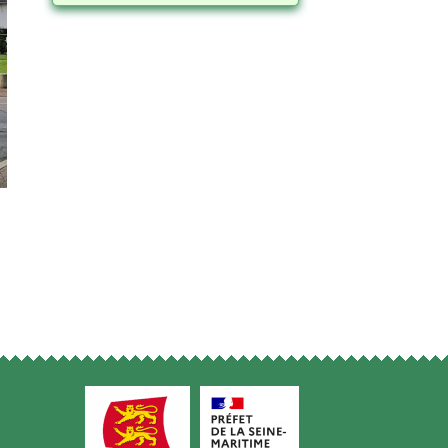
°C
16
Ciel dégagé
Min: 16 °C | Max: 16 °C
| Vent: 15 kmh 329°