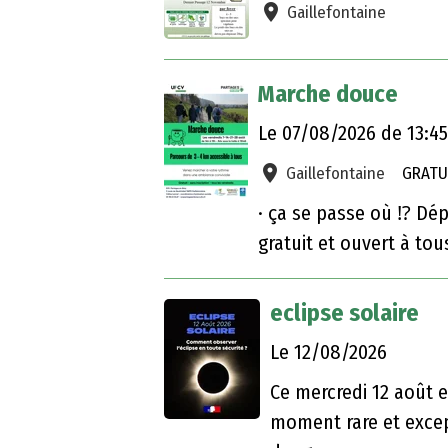
Déchets verts
Le 06/08/2026
de 08:0
Gaillefontaine
Marche douce
Le 07/08/2026
de 13:4
Gaillefontaine
GRATU
· ça se passe où ⁉️ Dé
gratuit et ouvert à tou
eclipse solaire