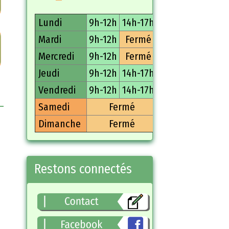
Place de la Mairie
76870 GAILLEFONTAINE
02.35.90.95.11
02.35.90.66.23
Lundi
9h-12h
14h-17h
Mardi
9h-12h
Fermé
Mercredi
9h-12h
Fermé
Jeudi
9h-12h
14h-17h
Vendredi
9h-12h
14h-17h
Samedi
Fermé
Dimanche
Fermé